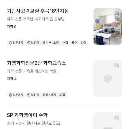
기탄사고력교실 후곡18단지점
유치·초등 저학년 사고력 학습 공부방
저장
0
일산3동
일산동
유치부-초등
수학
국어
과학
최영과학전문2관 과학교습소
과학 전문 교육을 제공하는 학원
저장
4
일산3동
일산동
중등-고등
과학
SP 과학엠아이 수학
경기 고양시 일산서구 일산로 562