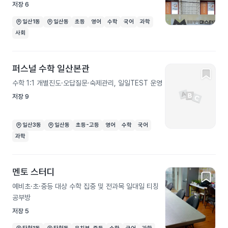
저장
6
일산1동
일산동
초등
영어
수학
국어
과학
사회
퍼스널 수학 일산본관
수학 1:1 개별진도·오답질문·숙제관리, 일일TEST 운영
저장
9
일산3동
일산동
초등-고등
영어
수학
국어
과학
멘토 스터디
예비초·초·중등 대상 수학 집중 및 전과목 일대일 티칭
공부방
저장
5