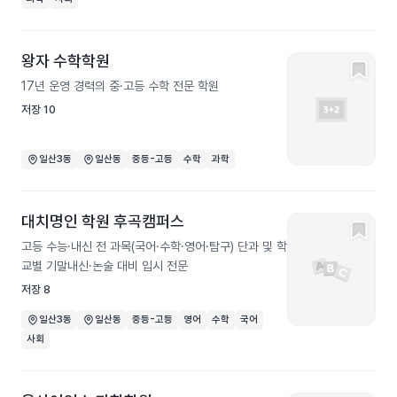
왕자 수학학원
17년 운영 경력의 중·고등 수학 전문 학원
저장
10
일산3동
일산동
중등-고등
수학
과학
대치명인 학원 후곡캠퍼스
고등 수능·내신 전 과목(국어·수학·영어·탐구) 단과 및 학
교별 기말내신·논술 대비 입시 전문
저장
8
일산3동
일산동
중등-고등
영어
수학
국어
사회