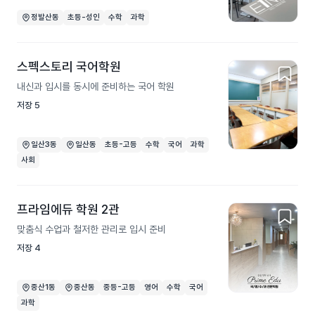
정발산동
초등-성인
수학
과학
스펙스토리 국어학원
내신과 입시를 동시에 준비하는 국어 학원
저장
5
일산3동
일산동
초등-고등
수학
국어
과학
사회
프라임에듀 학원 2관
맞춤식 수업과 철저한 관리로 입시 준비
저장
4
중산1동
중산동
중등-고등
영어
수학
국어
과학