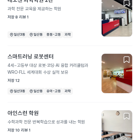
과학 전문 교육을 제공하는 학원
저장
8
리뷰
1
일산3동
일산동
중등-고등
과학
스마트러닝 로봇센터
4세~고등부 대상 로봇·코딩·AI 융합 커리큘럼과
WRO·FLL 세계대회 수상 실적 보유
저장
12
일산3동
일산동
유아-고등
과학
아인스런 학원
수학과학 전문 반복학습으로 성과를 내는 학원
저장
10
리뷰
1