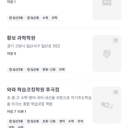
저장
1
일산3동
일산동
수학
과학
황보 과학학원
경기 고양시 일산서구 일산로 562
저장
5
일산3동
일산동
중등-고등
과학
와와 학습코칭학원 후곡점
초·중·고 수학·영어·국어 내신을 코칭으로 자기주도학습
을 이끄는 종합 학습코칭 학원
저장
7
리뷰
1
일산3동
일산동
초등-고등
영어
수학
국어
과학
사회