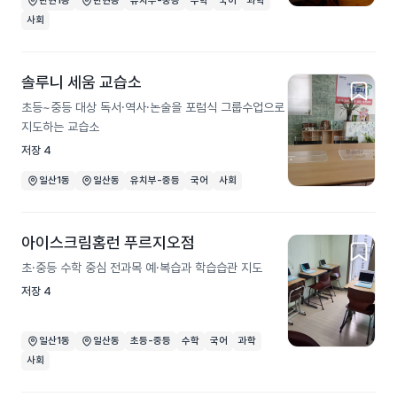
탄현1동
탄현동
유치부-중등
수학
국어
과학
사회
솔루니 세움 교습소
초등~중등 대상 독서·역사·논술을 포럼식 그룹수업으로
지도하는 교습소
저장
4
일산1동
일산동
유치부-중등
국어
사회
아이스크림홈런 푸르지오점
초·중등 수학 중심 전과목 예·복습과 학습습관 지도
저장
4
일산1동
일산동
초등-중등
수학
국어
과학
사회