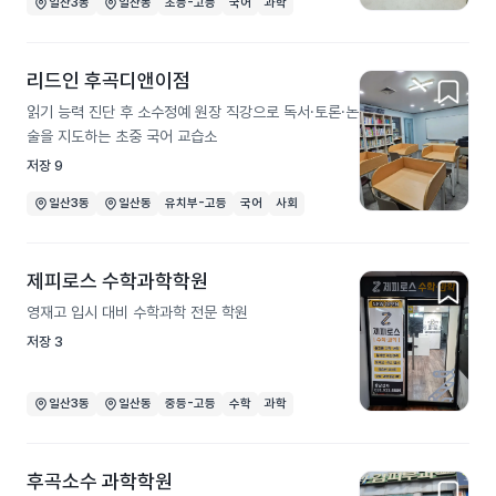
일산3동
일산동
초등-고등
국어
과학
리드인 후곡디앤이점
읽기 능력 진단 후 소수정예 원장 직강으로 독서·토론·논
술을 지도하는 초중 국어 교습소
저장
9
일산3동
일산동
유치부-고등
국어
사회
제피로스 수학과학학원
영재고 입시 대비 수학과학 전문 학원
저장
3
일산3동
일산동
중등-고등
수학
과학
후곡소수 과학학원