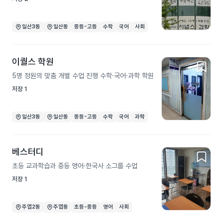
일산3동
일산동
중등-고등
수학
국어
사회
이퀄스 학원
5명 정원의 맞춤 개별 수업 진행 수학·국어·과학 학원
저장
1
일산3동
일산동
중등-고등
수학
국어
과학
베스터디
초등 교과학습과 중등 영어·한국사 소그룹 수업
저장
1
주엽2동
주엽동
초등-중등
영어
사회