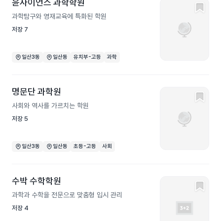
윤사이언스 과학학원
과학탐구와 영재교육에 특화된 학원
저장
7
일산3동
일산동
유치부-고등
과학
명문단 과학원
사회와 역사를 가르치는 학원
저장
5
일산3동
일산동
초등-고등
사회
수박 수학학원
과학과 수학을 전문으로 맞춤형 입시 관리
저장
4