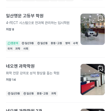
일산명문 고등부 학원
4-FECT 시스템으로 전과목 관리하는 입시학원
저장
8
앱문의
일산3동
일산동
중등-고등
영어
수학
국어
과학
사회
네오젠 과학학원
화학 전문 강의로 성적 향상을 돕는 학원
저장
14
일산3동
일산동
중등-고등
과학
네오젠 과학학원 2관