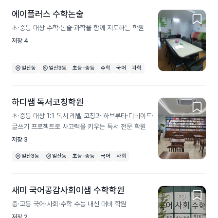
에이플러스 수학논술
초·중등 대상 수학·논술·과학을 함께 지도하는 학원
저장
4
일산동
일산3동
초등-중등
수학
국어
과학
하디쌤 독서코칭학원
초·중등 대상 1:1 독서 레벨 코칭과 하브루타·디베이트·
글쓰기 프로젝트로 사고력을 키우는 독서 전문 학원
저장
3
일산3동
일산동
초등-중등
국어
사회
새미 국어공감사회이샘 수학학원
중·고등 국어·사회·수학 수능 내신 대비 학원
저장
2