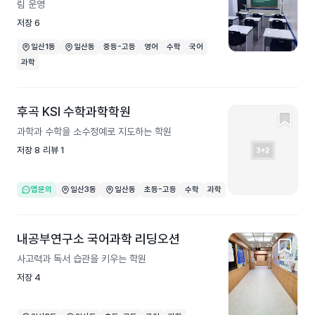
림 운영
저장
6
일산1동
일산동
중등-고등
영어
수학
국어
과학
후곡 KSI 수학과학학원
과학과 수학을 소수정예로 지도하는 학원
저장
8
리뷰
1
앱문의
일산3동
일산동
초등-고등
수학
과학
내공부연구소 국어과학 리딩오션
사고력과 독서 습관을 키우는 학원
저장
4