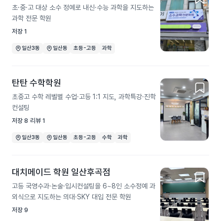
초·중·고 대상 소수 정예로 내신·수능 과학을 지도하는
과학 전문 학원
저장
1
일산3동
일산동
초등-고등
과학
탄탄 수학학원
초중고 수학 레벨별 수업·고등 1:1 지도, 과학특강·진학
컨설팅
저장
8
리뷰
1
일산3동
일산동
초등-고등
수학
과학
대치메이드 학원 일산후곡점
고등 국영수과·논술·입시컨설팅을 6~8인 소수정예 과
외식으로 지도하는 의대·SKY 대입 전문 학원
저장
9