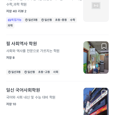
수학,과학 학원
저장
40
리뷰
2
픽업가능
일산3동
일산동
초등-중등
수학
과학
필 사회역사 학원
사회와 역사를 전문으로 가르치는 학원
저장
8
일산3동
일산동
초등-고등
사회
일신 국어사회학원
국어와 사회 내신 및 수능 대비 학원
저장
10