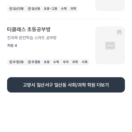
일산3동
일산동
초등-고등
수학
과학
티클래스 초등공부방
전과목 완전학습 스마트 공부방
저장
4
주엽2동
주엽동
초등
수학
국어
과학
사회
고양시 일산서구 일산동 사회/과학 학원 더보기