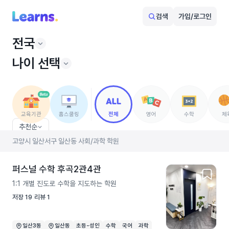
검색
가입/로그인
전국
나이 선택
교육기관
홈스쿨링
전체
영어
수학
체
추천순
고양시 일산서구 일산동 사회/과학 학원
퍼스널 수학 후곡2관4관
1:1 개별 진도로 수학을 지도하는 학원
저장
19
리뷰
1
일산3동
일산동
초등-성인
수학
국어
과학