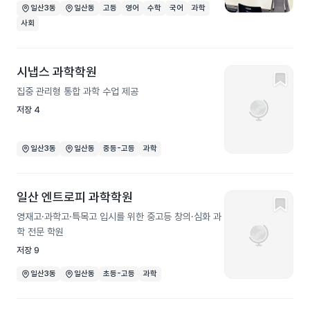
일산3동
일산동
고등
영어
수학
국어
과학
사회
시냅스 과학학원
집중 관리형 통합 과학 수업 제공
저장
4
일산3동
일산동
중등-고등
과학
일산 엔트로피 과학학원
영재고·과학고·특목고 입시를 위한 중고등 창의·심화 과
학 전문 학원
저장
9
일산3동
일산동
초등-고등
과학