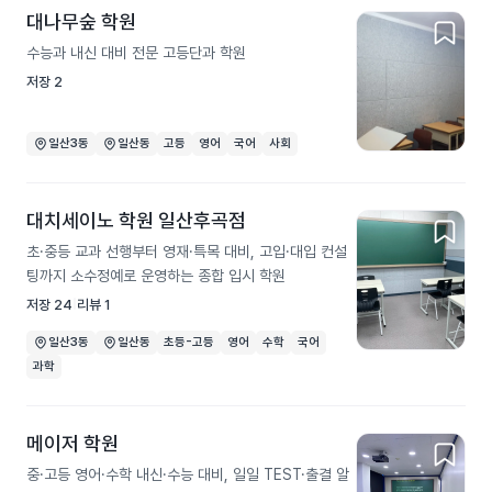
대나무숲 학원
수능과 내신 대비 전문 고등단과 학원
저장
2
일산3동
일산동
고등
영어
국어
사회
대치세이노 학원 일산후곡점
초·중등 교과 선행부터 영재·특목 대비, 고입·대입 컨설
팅까지 소수정예로 운영하는 종합 입시 학원
저장
24
리뷰
1
일산3동
일산동
초등-고등
영어
수학
국어
과학
메이저 학원
중·고등 영어·수학 내신·수능 대비, 일일 TEST·출결 알