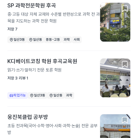
SP 과학전문학원 후곡
중·고등 대상 자체 교재와 수준별 반편성으로 과학 전 과
목을 지도하는 과학 전문 학원
저장
7
일산3동
일산동
중등-고등
과학
사회
K디베이트코칭 학원 후곡교육원
읽기·쓰기·말하기 전문 토론 학원
저장
3
리뷰
1
픽업가능
일산3동
일산동
과학
웅진북클럽 공부방
초등 전과목(국어·수학·영어·사회·과학·논술) 전문 공부
방