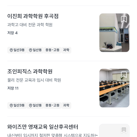
이진희 과학학원 후곡점
과학고 대비 전문 과학 학원
저장
4
일산3동
일산동
중등-고등
과학
조인피직스 과학학원
물리 전문 교육과 입시 대비 학원
저장
11
일산3동
일산동
중등-고등
과학
와이즈만 영재교육 일산후곡센터
내신부터 입시까지 철저한 맞춤형 시스템으로 지도하는