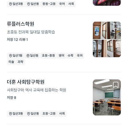
일산3동
일산동
중등-고등
국어
사회
류플러스학원
초중등 전과목 일대일 맞춤학습
저장
12
리뷰
1
일산1동
일산동
초등-중등
영어
수학
국어
미술
과학
더훈 사회탐구학원
사회탐구와 역사 교육에 집중하는 학원
저장
8
일산3동
일산동
초등-고등
사회