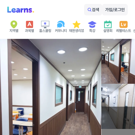
검색
가입/로그인
지역별
과목별
홈스쿨링
커뮤니티
재원생리뷰
특강
설명회
레벨테스트