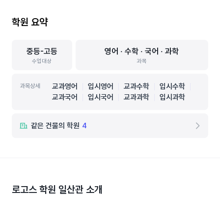
학원 요약
중등-고등
영어 ‧ 수학 ‧ 국어 ‧ 과학
수업대상
과목
교과영어
입시영어
교과수학
입시수학
과목상세
교과국어
입시국어
교과과학
입시과학
같은 건물의 학원
4
로고스 학원 일산관
소개