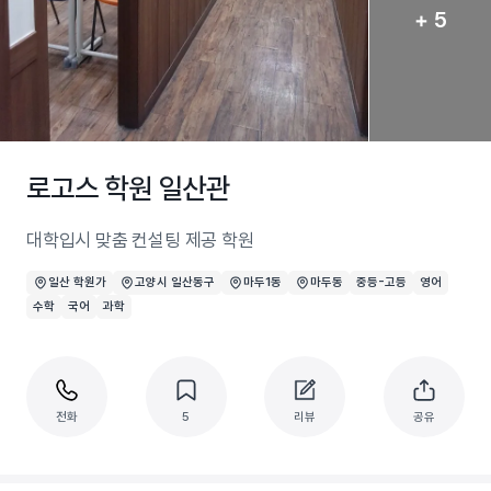
+ 5
로고스 학원 일산관
대학입시 맞춤 컨설팅 제공 학원
일산 학원가
고양시 일산동구
마두1동
마두동
중등-고등
영어
수학
국어
과학
전화
5
리뷰
공유