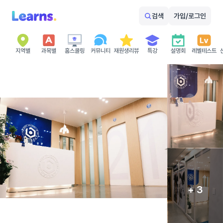
검색
가입/로그인
지역별
과목별
홈스쿨링
커뮤니티
재원생리뷰
특강
설명회
레벨테스트
+ 3