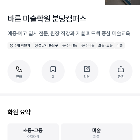
바른 미술학원 분당캠퍼스
예중·예고 입시 전문, 원장 직강과 개별 피드백 중심 미술교육
수내 학원가
성남시 분당구
수내1동
수내동
초등-고등
미술
전화
3
리뷰
공유
학원 요약
초등-고등
미술
수업대상
과목