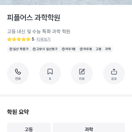
피플어스 과학학원
고등 내신 및 수능 특화 과학 학원
5
리뷰보기
‧
일산 학원가
고양시 일산동구
마두1동
마두동
고등
과학
전화
8
리뷰
공유
학원 요약
고등
과학