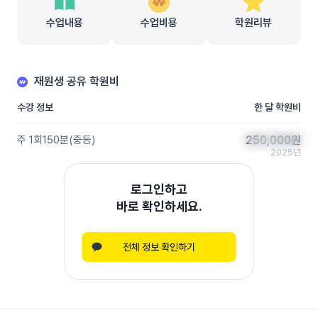
수업내용
수업비용
학원리뷰
재원생 공유 학원비
수강 정보
한 달 학원비
주 1회
150분
(
중등
)
250,000
250,000
원
원
2025년
로그인하고
바로 확인하세요.
전체 정보 확인하기