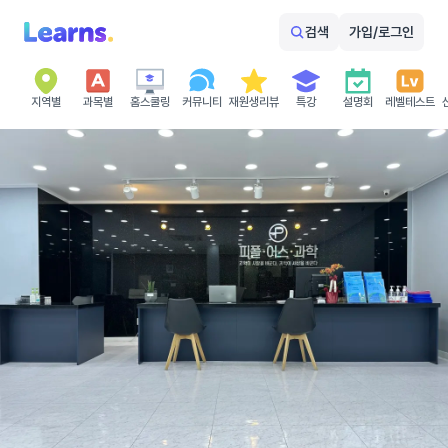
검색
가입/로그인
지역별
과목별
홈스쿨링
커뮤니티
재원생리뷰
특강
설명회
레벨테스트