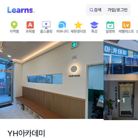
검색
가입/로그인
지역별
과목별
홈스쿨링
커뮤니티
재원생리뷰
특강
설명회
레벨테스트
+ 1
YH아카데미