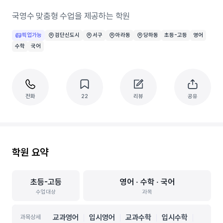
국영수 맞춤형 수업을 제공하는 학원
픽업가능
검단신도시
서구
아라동
당하동
초등-고등
영어
수학
국어
전화
22
리뷰
공유
학원 요약
초등-고등
영어 ‧ 수학 ‧ 국어
수업대상
과목
교과영어
입시영어
교과수학
입시수학
과목상세