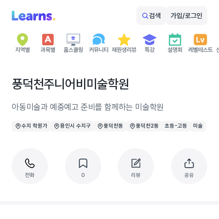
검색
가입/로그인
지역별
과목별
홈스쿨링
커뮤니티
재원생리뷰
특강
설명회
레벨테스트
풍덕천주니어비미술학원
아동미술과 예중예고 준비를 함께하는 미술학원
수지 학원가
용인시 수지구
풍덕천동
풍덕천2동
초등-고등
미술
전화
0
리뷰
공유