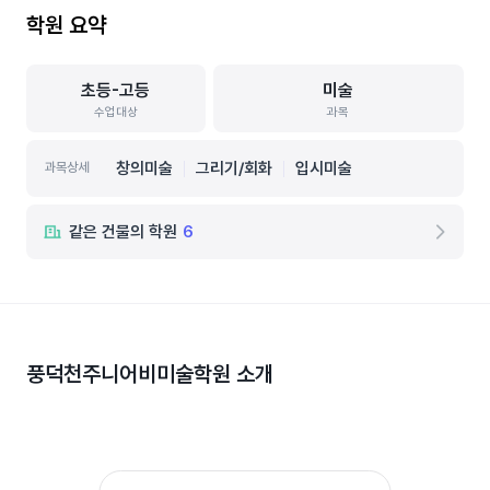
학원 요약
초등-고등
미술
수업대상
과목
창의미술
그리기/회화
입시미술
과목상세
같은 건물의 학원
6
풍덕천주니어비미술학원
소개