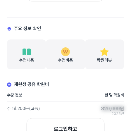
주요 정보 확인
수업내용
수업비용
학원리뷰
재원생 공유 학원비
수강 정보
한 달 학원비
주 1회
200분
(
고등
)
320,000
320,000
원
원
2025년
로그인하고