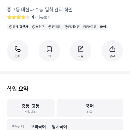
중고등 내신과 수능 밀착 관리 학원
4
리뷰보기
‧
중계 학원가
노원구
중계동
중계본동
중등-고등
국어
전화
11
리뷰
공유
학원 요약
중등-고등
국어
수업대상
과목
교과국어
입시국어
과목상세