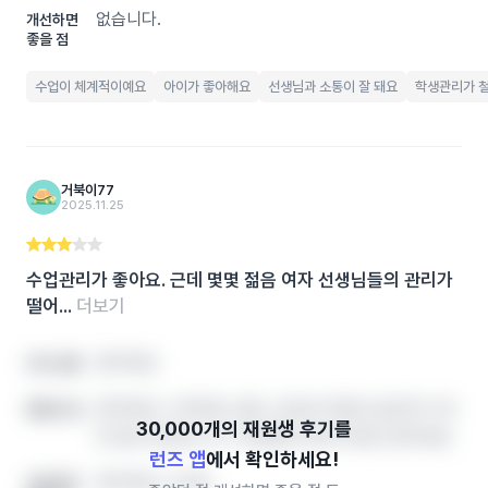
없습니다.
개선하면
좋을 점
수업이 체계적이예요
아이가 좋아해요
선생님과 소통이 잘 돼요
학생관리가 
거북이77
2025.11.25
수업관리가 좋아요. 근데 몇몇 젊음 여자 선생님들의 관리가
떨어...
더보기
영어학원
아이 성향
영어학원, 수학학원, 영유, 공부방 학원비‧솔직후기‧레
좋았던 점
테 정보 한번에, 인기 학원랭킹 확인하세요! 영어학원
런즈 앱
에서 확인하세요!
영어학원, 수학학
개선하면