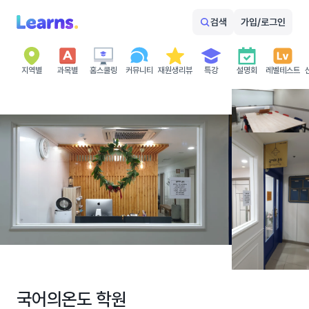
검색
가입/로그인
지역별
과목별
홈스쿨링
커뮤니티
재원생리뷰
특강
설명회
레벨테스트
국어의온도 학원