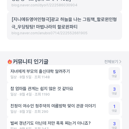
blog.naver.com/dyoi1/222586030904
[지니에듀영어인형극]광교 하늘을 나는 그림책_할로윈인형
극_우당탕탕! 마법나라의 할로윈파티
blog.naver.com/anubis0714/222552661905
커뮤니티 인기글
전체보기
자녀에게 부모의 출신대학 알려주기
5
댓글
일상 ‧ 8월 5일 ‧ 조회 1148
참 엄마들 관계는 쉽지 않은 것 같아요
3
댓글
일상 ‧ 8월 4일 ‧ 조회 1190
친정이 여수인 청주댁의 여름방학 맞이 관광 이야기
1
댓글
일상 ‧ 8월 3일 ‧ 조회 290
벌써 갱년기도 아닌데 저만 푹푹 찌는거 아니죠?
3
댓글
일상 ‧ 8월 5일 ‧ 조회 247