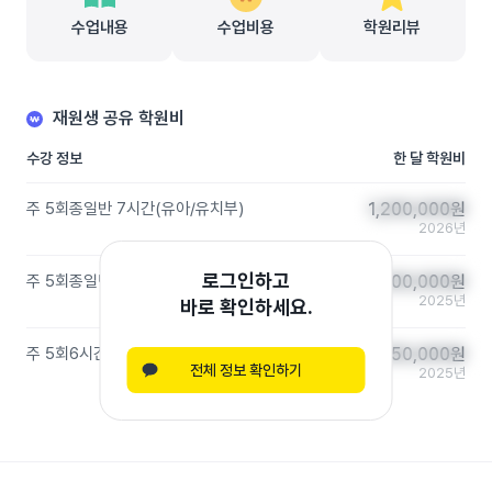
수업내용
수업비용
학원리뷰
재원생 공유 학원비
수강 정보
한 달 학원비
주 5회
종일반 7시간
(
유아/유치부
)
1,200,000
1,200,000
원
원
2026년
로그인하고
주 5회
종일반 5.5시간
(
유아/유치부
)
1,500,000
1,500,000
원
원
2025년
바로 확인하세요.
주 5회
6시간
(
유아/유치부
)
1,350,000
1,350,000
원
원
전체 정보 확인하기
2025년