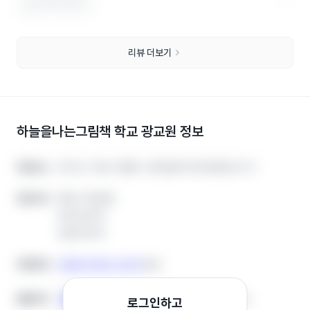
도움이 됐어요
리뷰 더보기
하늘을나는그림책 학교 광교원
정보
경기도 수원시 영통구 센트럴파크로128번길 15-1
경기도 수원시 영통구 센트럴파크로128번길 15-1
학원주소
학원주소
평일 수업있음
평일 수업있음
운영시간
운영시간
토요일 휴무
토요일 휴무
일요일 휴무
일요일 휴무
0508-0322-2375
0508-0322-2375
전화번호
전화번호
복사
복사
홈페이지
홈페이지
홈페이지
홈페이지
인스타그램
인스타그램
블로그
블로그
로그인하고