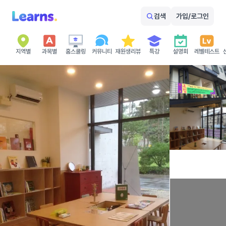
검색
가입/로그인
지역별
과목별
홈스쿨링
커뮤니티
재원생리뷰
특강
설명회
레벨테스트