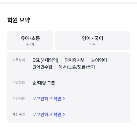
학원 요약
유아-초등
영어 ‧ 국어
4-7세
과목
ESL(4대영역)
영어유치부
놀이영어
과목상세
원어민수업
독서/논술/토론/쓰기
중/대형 그룹
수업유형
로그인하고 확인
픽업셔틀
로그인하고 확인
체험수업