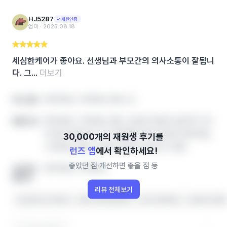
HJ5287
재원인증
엄마 ‧ 2025.08.18
세심한케어가 좋아요. 선생님과 부모간의 의사소통이 잘됩니
다. 그...
더보기
영어학원, 수학학원, 영유, 공
아이 성향
영어학원, 수학학원, 영유, 공부방 학원비‧솔직후기‧레
좋았던 점
테 정보 한번에, 인기 학원랭킹 확인하세요! 영어학원,
수학학원, 영유, 공부방 학원비‧솔직후기‧레테
런즈 앱
에서 확인하세요!
좋았던 점‧개선하면 좋을 점 등
영어학원, 수학학원,
개선하면
좋을 점
리뷰 전체보기
수업 분위기가 좋아요
개별 지도를 잘해줘요
아이가 좋아해요
선생님이 친절