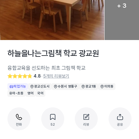
+ 3
하늘을나는그림책 학교 광교원
융합교육을 선도하는 최초 그림책 학교
4.8
5개의 리뷰보기
‧
픽업가능
광교신도시
수원시 영통구
광교1동
이의동
유아-초등
영어
국어
전화
52
리뷰
공유