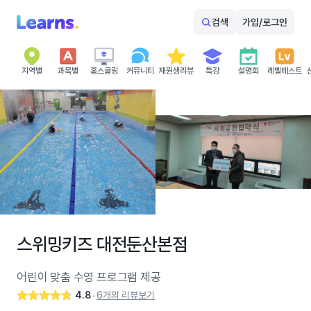
검색
가입/로그인
지역별
과목별
홈스쿨링
커뮤니티
재원생리뷰
특강
설명회
레벨테스트
스위밍키즈 대전둔산본점
어린이 맞춤 수영 프로그램 제공
4.8
6개의 리뷰보기
‧