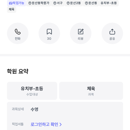
픽업가능
둔산동학원가
서구
둔산2동
둔산동
유치부-초등
체육
전화
30
리뷰
공유
학원 요약
유치부-초등
체육
수업대상
과목
수영
과목상세
로그인하고 확인
픽업셔틀