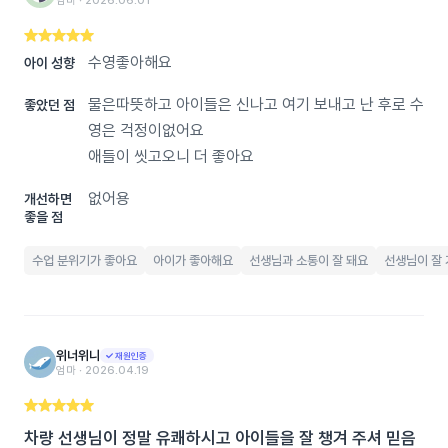
엄마 ‧ 2026.06.01
수영좋아해요
아이 성향
물은따뜻하고 아이들은 신나고 여기 보내고 난 후로 수
좋았던 점
영은 걱정이없어요
애들이 씻고오니 더 좋아요
없어용
개선하면
좋을 점
수업 분위기가 좋아요
아이가 좋아해요
선생님과 소통이 잘 돼요
선생님이 잘
위너위니
재원인증
엄마 ‧ 2026.04.19
차량 선생님이 정말 유쾌하시고 아이들을 잘 챙겨 주셔 믿음