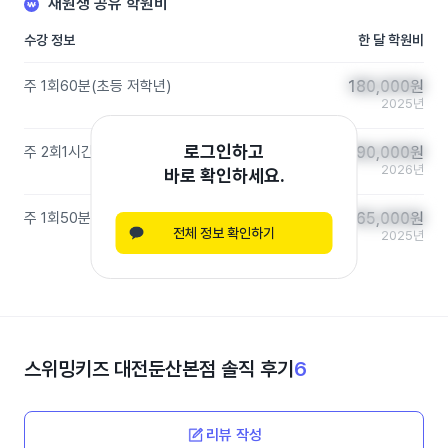
재원생 공유 학원비
수강 정보
한 달 학원비
주 1회
60분
(
초등 저학년
)
180,000
180,000
원
원
2025년
로그인하고
주 2회
1시간
(
초등 저학년
)
290,000
290,000
원
원
2026년
바로 확인하세요.
주 1회
50분
(
초등 저학년
)
165,000
165,000
원
원
전체 정보 확인하기
2025년
스위밍키즈 대전둔산본점
솔직 후기
6
리뷰 작성