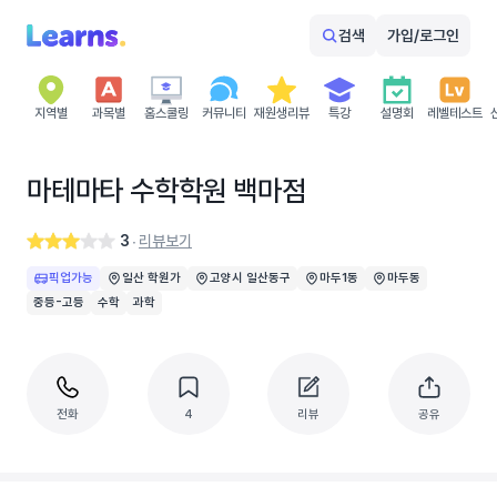
검색
가입/로그인
지역별
과목별
홈스쿨링
커뮤니티
재원생리뷰
특강
설명회
레벨테스트
마테마타 수학학원 백마점
3
리뷰보기
‧
픽업가능
일산 학원가
고양시 일산동구
마두1동
마두동
중등-고등
수학
과학
전화
4
리뷰
공유