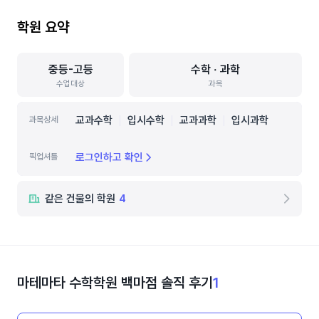
학원 요약
중등-고등
수학 ‧ 과학
수업대상
과목
교과수학
입시수학
교과과학
입시과학
과목상세
로그인하고 확인
픽업셔틀
같은 건물의 학원
4
마테마타 수학학원 백마점
솔직 후기
1