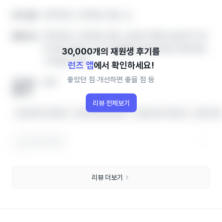
영어학원, 수학학원, 영유, 공
아이 성향
영어학원, 수학학원, 영유, 공부방 학원비‧솔직후기‧레
좋았던 점
테 정보 한번에, 인기 학원랭킹 확인하세요! 영어학원,
수학학원, 영유
런즈 앱
에서 확인하세요!
좋았던 점‧개선하면 좋을 점 등
영어
개선하면
좋을 점
리뷰 전체보기
수업 분위기가 좋아요
실력이 향상되었어요
선생님이 잘 가르쳐요
상담이 친
도움이 됐어요
리뷰 더보기