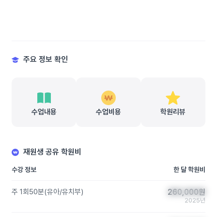
주요 정보 확인
수업내용
수업비용
학원리뷰
재원생 공유 학원비
수강 정보
한 달 학원비
주 1회
50분
(
유아/유치부
)
260,000
260,000
원
원
2025년