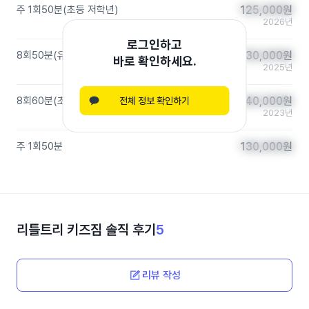
주 1회
50분
(
초등 저학년
)
125,000
125,000
원
원
2026년
로그인하고
8회
50분
(
유아/유치부
)
130,000
130,000
원
원
바로 확인하세요.
2025년
8회
60분
(
초등 저학년
)
240,000
240,000
원
원
전체 정보 확인하기
2023년
주 1회
50분
130,000
130,000
원
원
리틀트리 키즈짐
솔직 후기
5
리뷰 작성