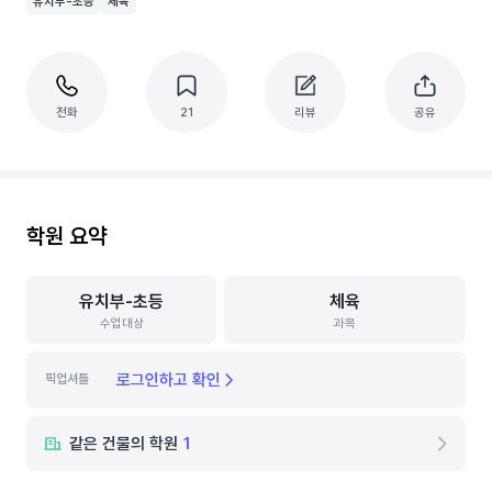
유치부-초등
체육
전화
21
리뷰
공유
학원 요약
유치부-초등
체육
수업대상
과목
로그인하고 확인
픽업셔틀
같은 건물의 학원
1