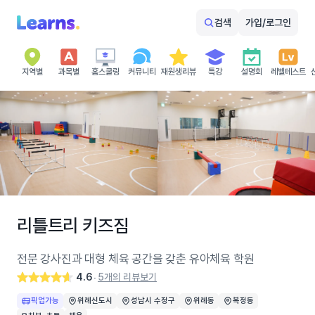
검색
가입/로그인
지역별
과목별
홈스쿨링
커뮤니티
재원생리뷰
특강
설명회
레벨테스트
리틀트리 키즈짐
전문 강사진과 대형 체육 공간을 갖춘 유아체육 학원
4.6
5개의 리뷰보기
‧
픽업가능
위례신도시
성남시 수정구
위례동
복정동