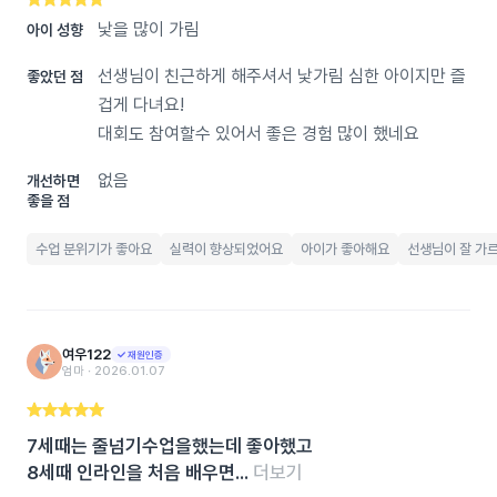
낯을 많이 가림
아이 성향
선생님이 친근하게 해주셔서 낯가림 심한 아이지만 즐
좋았던 점
겁게 다녀요!
대회도 참여할수 있어서 좋은 경험 많이 했네요
없음
개선하면
좋을 점
수업 분위기가 좋아요
실력이 향상되었어요
아이가 좋아해요
선생님이 잘 가
여우122
재원인증
엄마 ‧ 2026.01.07
7세때는 줄넘기수업을했는데 좋아했고
8세때 인라인을 처음 배우면...
더보기