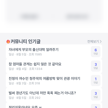
빠른 길찾기
빠른 길찾기
지도에서 보기
지도에서 보기
커뮤니티 인기글
전체보기
자녀에게 부모의 출신대학 알려주기
6
댓글
일상 ‧ 8월 5일 ‧ 조회 1585
참 엄마들 관계는 쉽지 않은 것 같아요
3
댓글
일상 ‧ 8월 4일 ‧ 조회 1334
친정이 여수인 청주댁의 여름방학 맞이 관광 이야기
1
댓글
일상 ‧ 8월 3일 ‧ 조회 318
벌써 갱년기도 아닌데 저만 푹푹 찌는거 아니죠?
3
댓글
일상 ‧ 8월 5일 ‧ 조회 292
정리지옥이네요 요즘 ㅠ