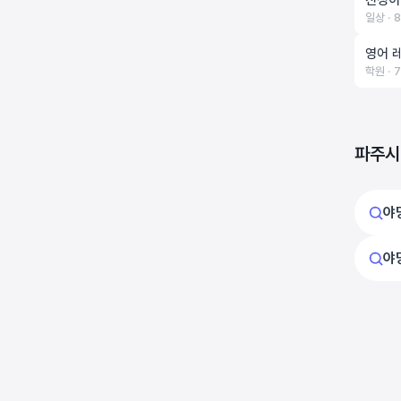
친정이
일상 ‧ 
영어 
학원 ‧ 
파주시
야
야