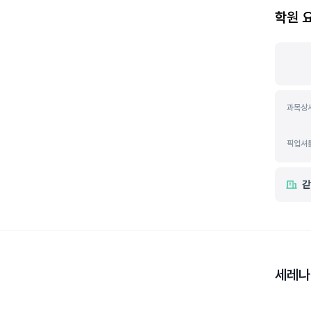
학원 
과목상
픽업셔
같
세레나