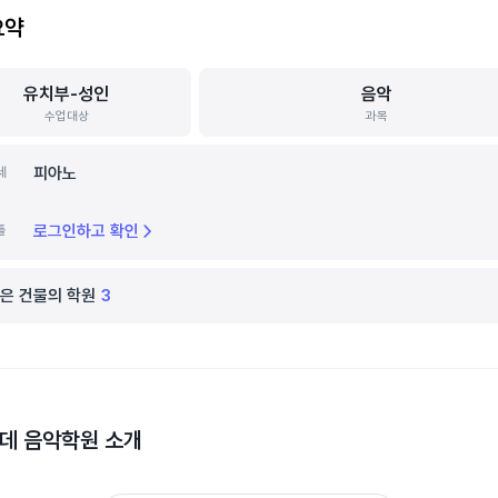
요약
유치부-성인
음악
수업대상
과목
피아노
세
로그인하고 확인
틀
은 건물의 학원
3
데 음악학원
소개