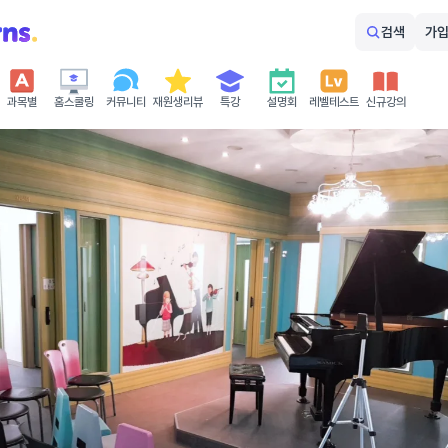
검색
가입
과목별
홈스쿨링
커뮤니티
재원생리뷰
특강
설명회
레벨테스트
신규강의