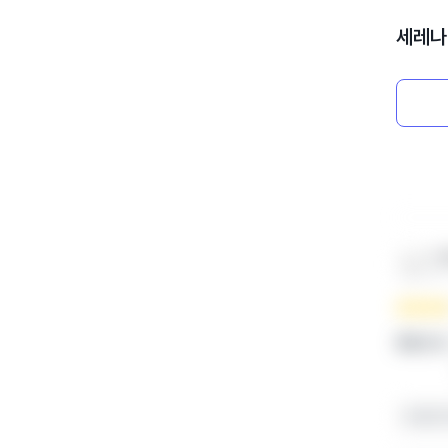
세레나
**
엄마 
좋았던 점
선생님이