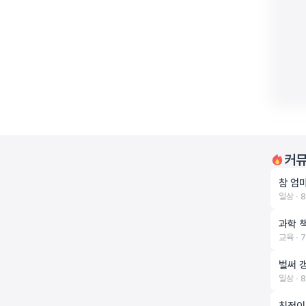
커뮤
참 엄
일상 ‧ 
과학 
교육 ‧ 
벌써 
일상 ‧ 