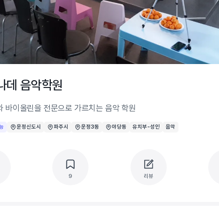
나데 음악학원
 바이올린을 전문으로 가르치는 음악 학원
능
운정신도시
파주시
운정3동
야당동
유치부-성인
음악
9
리뷰