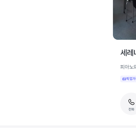
세레
피아노와
픽업가
전화