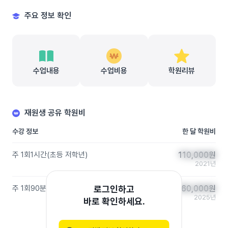
주요 정보 확인
수업내용
수업비용
학원리뷰
재원생 공유 학원비
수강 정보
한 달 학원비
주 1회
1시간
(
초등 저학년
)
110,000
110,000
원
원
2021년
주 1회
90분
(
초등 저학년
)
로그인하고
160,000
160,000
원
원
2025년
바로 확인하세요.