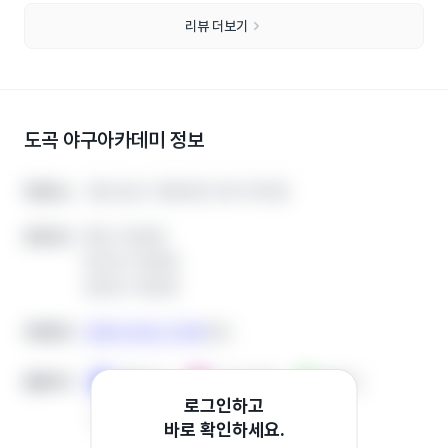
리뷰 더보기
도곡 야구아카데미
정보
서울 강남구 영동대로 318 지하3층
서울 강남구 영동대로 318 지하3층
학원주소
학원주소
평일 수업있음
평일 수업있음
운영시간
운영시간
토요일 수업있음
토요일 수업있음
일요일 수업있음
일요일 수업있음
0508-0322-2198
0508-0322-2198
전화번호
전화번호
복사
복사
홈페이지
홈페이지
홈페이지
홈페이지
인스타그램
인스타그램
블로그
블로그
로그인하고
기타
기타
바로 확인하세요.