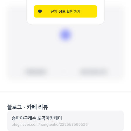
전체 정보 확인하기
빠른 길찾기
빠른 길찾기
지도에서 보기
지도에서 보기
블로그 ‧ 카페 리뷰
송파야구레슨 도곡아카데미
blog.naver.com/hongteaho/222553590526