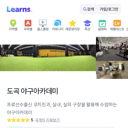
검색
가입/로그인
지역별
과목별
홈스쿨링
커뮤니티
재원생리뷰
특강
설명회
레벨테스트
도곡 야구아카데미
프로선수출신 코치진과, 실내, 실외 구장을 활용해 수업하는
야구아카데미
5
4개의 리뷰보기
‧