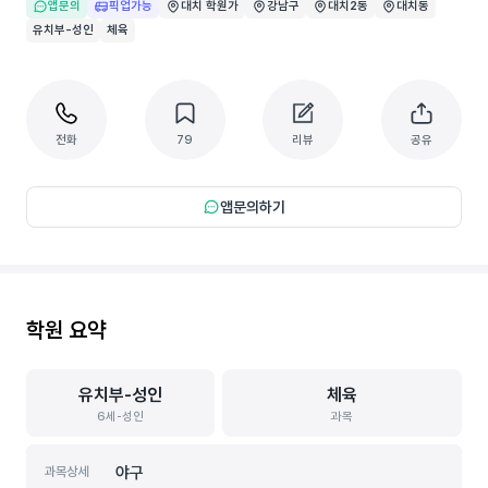
앱문의
픽업가능
대치 학원가
강남구
대치2동
대치동
유치부-성인
체육
전화
79
리뷰
공유
앱문의하기
학원 요약
유치부-성인
체육
6세-성인
과목
야구
과목상세