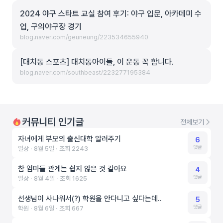
2024 야구 스타트 교실 참여 후기: 야구 입문, 아카데미 수
업, 구의야구장 경기
blog.naver.com/geuneung/223534655940
[대치동 스포츠] 대치동아이들, 이 운동 꼭 합니다.
blog.naver.com/southbeast/223277195384
커뮤니티 인기글
전체보기
자녀에게 부모의 출신대학 알려주기
6
댓글
일상 ‧ 8월 5일 ‧ 조회 2243
참 엄마들 관계는 쉽지 않은 것 같아요
4
댓글
일상 ‧ 8월 4일 ‧ 조회 1625
선생님이 사나워서(?) 학원을 안다니고 싶다는데..
5
댓글
학원 ‧ 8월 6일 ‧ 조회 667