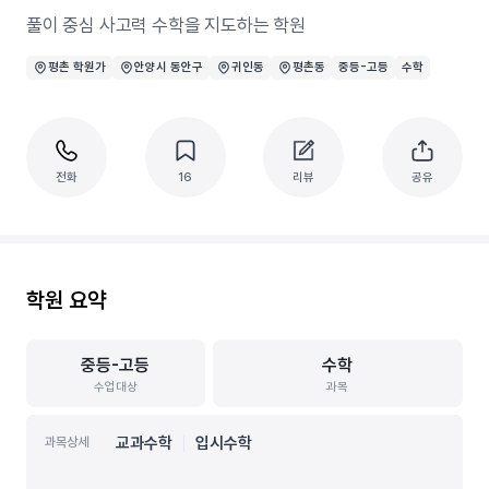
풀이 중심 사고력 수학을 지도하는 학원
평촌 학원가
안양시 동안구
귀인동
평촌동
중등-고등
수학
전화
16
리뷰
공유
학원 요약
중등-고등
수학
수업대상
과목
교과수학
입시수학
과목상세