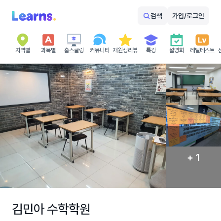
검색
가입/로그인
지역별
과목별
홈스쿨링
커뮤니티
재원생리뷰
특강
설명회
레벨테스트
+ 1
김민아 수학학원