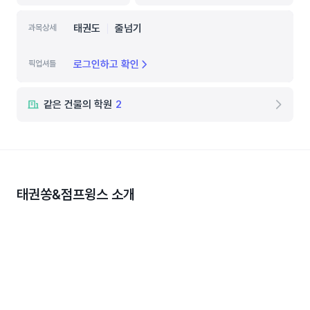
태권도
줄넘기
과목상세
로그인하고 확인
픽업셔틀
같은 건물의 학원
2
태권쏭&점프윙스
소개