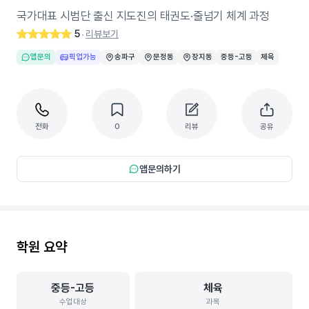
국가대표 시범단 출신 지도진의 태권도·줄넘기 체계 과정
5
리뷰보기
‧
앱문의
픽업가능
송파구
문정동
장지동
중등-고등
체육
전화
0
리뷰
공유
앱문의하기
학원 요약
중등-고등
체육
수업대상
과목