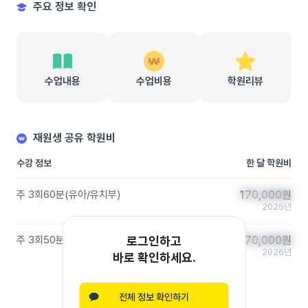
주요 정보 확인
수업내용
수업비용
학원리뷰
재원생 공유 학원비
수강 정보
한 달 학원비
주 3회
60분
(
유아/유치부
)
170,000
170,000
원
원
2026년
주 3회
50분
(
초등 저학년
)
로그인하고
170,000
170,000
원
원
2026년
바로 확인하세요.
전체 정보 확인하기