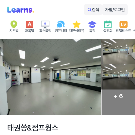
검색
가입/로그인
지역별
과목별
홈스쿨링
커뮤니티
재원생리뷰
특강
설명회
레벨테스트
+ 6
태권쏭&점프윙스