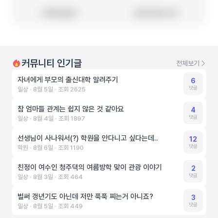
빠른 길찾기
빠른 길찾기
지도에서 보기
지도에서 보기
커뮤니티 인기글
전체보기
자녀에게 부모의 출신대학 알려주기
6
댓글
일상 ‧ 8월 5일 ‧ 조회 2625
참 엄마들 관계는 쉽지 않은 것 같아요
4
댓글
일상 ‧ 8월 4일 ‧ 조회 1897
선생님이 사나워서(?) 학원을 안다니고 싶다는데..
12
댓글
학원 ‧ 8월 6일 ‧ 조회 1190
친정이 여수인 청주댁의 여름방학 맞이 관광 이야기
2
댓글
일상 ‧ 8월 3일 ‧ 조회 464
벌써 갱년기도 아닌데 저만 푹푹 찌는거 아니죠?
3
댓글
일상 ‧ 8월 5일 ‧ 조회 449