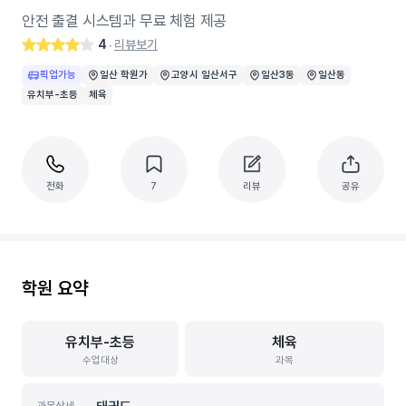
안전 출결 시스템과 무료 체험 제공
4
리뷰보기
‧
픽업가능
일산 학원가
고양시 일산서구
일산3동
일산동
유치부-초등
체육
전화
7
리뷰
공유
학원 요약
유치부-초등
체육
수업대상
과목