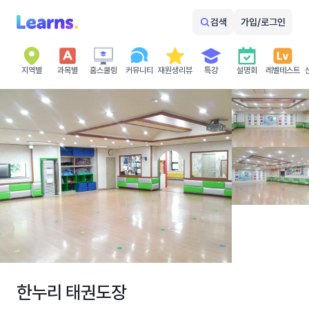
검색
가입/로그인
지역별
과목별
홈스쿨링
커뮤니티
재원생리뷰
특강
설명회
레벨테스트
한누리 태권도장