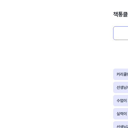
책통클
커리큘
선생님
수업이
실력이
선생님과