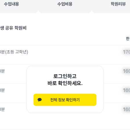
수업내용
수업비용
학원리뷰
생 공유 학원비
한
0분
(
초등 고학년
)
17
17
0분
16
16
로그인하고
바로 확인하세요.
0분
16
16
전체 정보 확인하기
0분
16
16