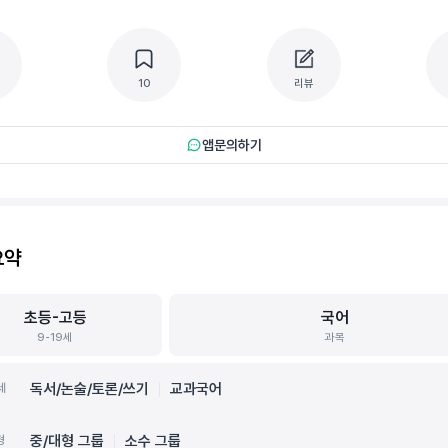
10
리뷰
앱문의하기
요약
초등-고등
국어
9-19세
과목
독서/논술/토론/쓰기
교과국어
세
중/대형 그룹
소수 그룹
형