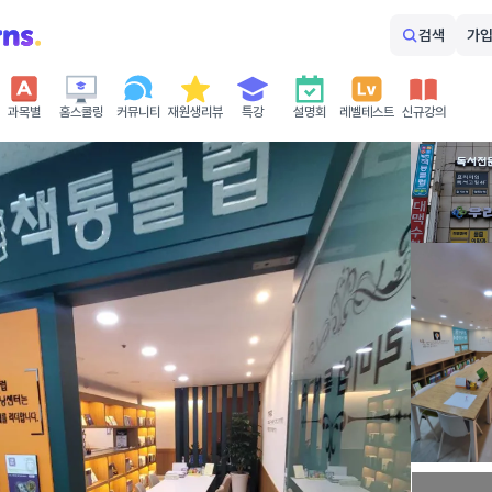
검색
가입
과목별
홈스쿨링
커뮤니티
재원생리뷰
특강
설명회
레벨테스트
신규강의