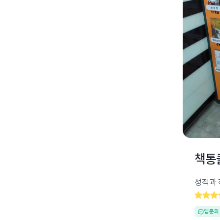
책통
성적과
앱문의