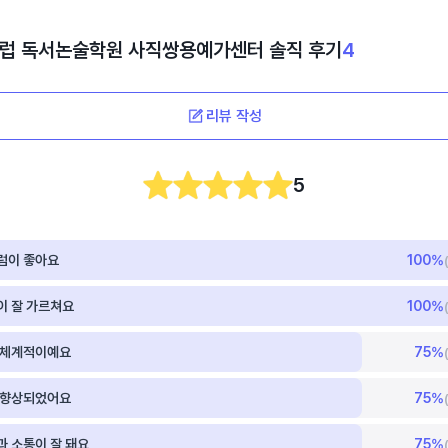
럽 독서논술학원 사직쌍용예가센터
솔직 후기
4
리뷰 작성
5
럼이 좋아요
100
%
이 잘 가르쳐요
100
%
 체계적이예요
75
%
 향상되었어요
75
%
 소통이 잘 돼요
75
%