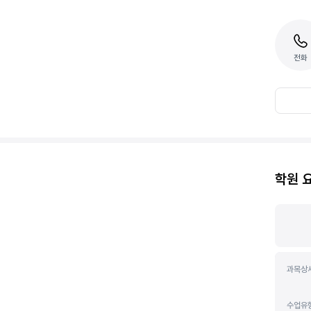
전화
학원 
과목상
수업유