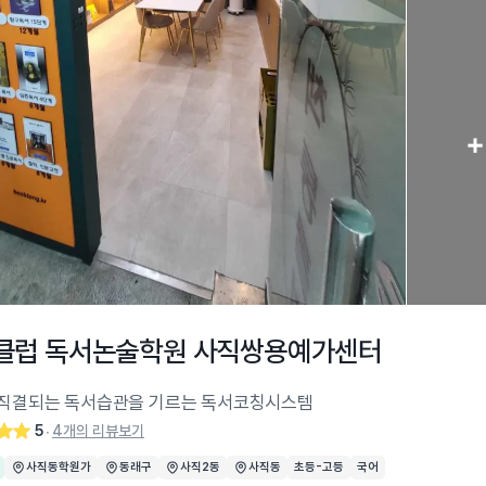
+
클럽 독서논술학원 사직쌍용예가센터
 직결되는 독서습관을 기르는 독서코칭시스템
5
4개의 리뷰보기
‧
사직동학원가
동래구
사직2동
사직동
초등-고등
국어