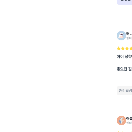
허
엄마 
아이 성향
좋았던 점
커리큘럼
애
엄마 