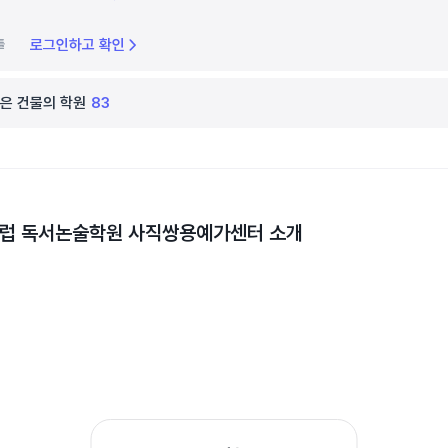
로그인하고 확인
틀
은 건물의 학원
83
럽 독서논술학원 사직쌍용예가센터
소개