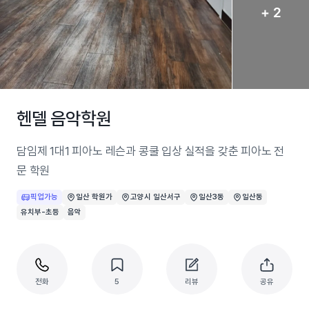
+ 2
헨델 음악학원
담임제 1대1 피아노 레슨과 콩쿨 입상 실적을 갖춘 피아노 전
문 학원
픽업가능
일산 학원가
고양시 일산서구
일산3동
일산동
유치부-초등
음악
전화
5
리뷰
공유