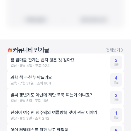
빠른 길찾기
빠른 길찾기
지도에서 보기
지도에서 보기
커뮤니티 인기글
전체보기
참 엄마들 관계는 쉽지 않은 것 같아요
3
댓글
일상 ‧ 8월 4일 ‧ 조회 924
과학 책 추천 부탁드려요
4
댓글
교육 ‧ 7월 31일 ‧ 조회 604
벌써 갱년기도 아닌데 저만 푹푹 찌는거 아니죠?
3
댓글
일상 ‧ 8월 5일 ‧ 조회 196
친정이 여수인 청주댁의 여름방학 맞이 관광 이야기
1
댓글
일상 ‧ 8월 3일 ‧ 조회 242
영어 레벨테스트 결과 보고 멘탈이..
5