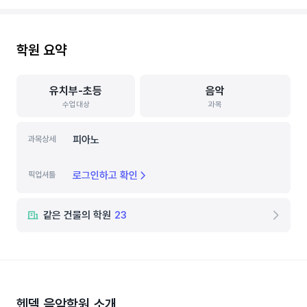
학원 요약
유치부-초등
음악
수업대상
과목
피아노
과목상세
로그인하고 확인
픽업셔틀
같은 건물의 학원
23
헨델 음악학원
소개