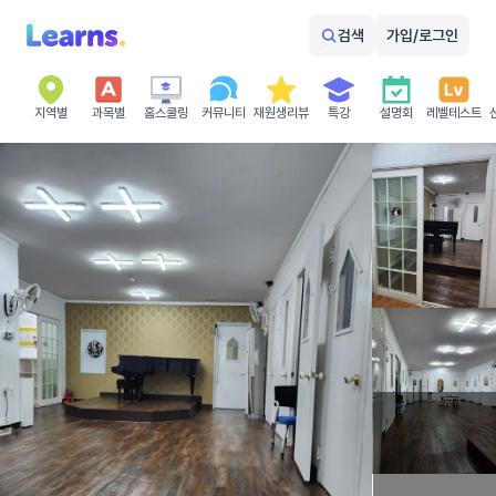
검색
가입/로그인
지역별
과목별
홈스쿨링
커뮤니티
재원생리뷰
특강
설명회
레벨테스트