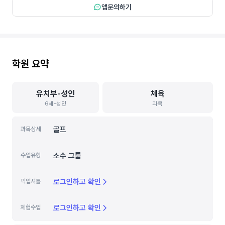
앱문의하기
학원 요약
유치부-성인
체육
6세-성인
과목
골프
과목상세
소수 그룹
수업유형
로그인하고 확인
픽업셔틀
로그인하고 확인
체험수업