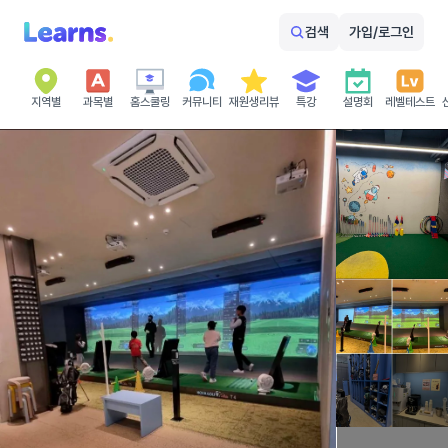
검색
가입/로그인
지역별
과목별
홈스쿨링
커뮤니티
재원생리뷰
특강
설명회
레벨테스트