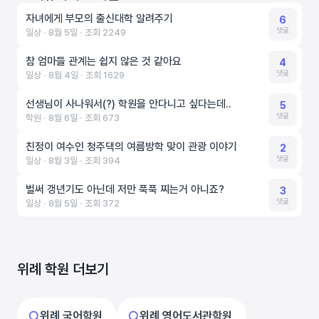
자녀에게 부모의 출신대학 알려주기
6
댓글
일상 ‧ 8월 5일 ‧ 조회 2249
참 엄마들 관계는 쉽지 않은 것 같아요
4
댓글
일상 ‧ 8월 4일 ‧ 조회 1629
선생님이 사나워서(?) 학원을 안다니고 싶다는데..
5
댓글
학원 ‧ 8월 6일 ‧ 조회 673
친정이 여수인 청주댁의 여름방학 맞이 관광 이야기
2
댓글
일상 ‧ 8월 3일 ‧ 조회 394
벌써 갱년기도 아닌데 저만 푹푹 찌는거 아니죠?
3
댓글
일상 ‧ 8월 5일 ‧ 조회 372
위례 학원 더보기
위례 국어학원
위례 영어도서관학원