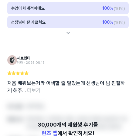
수업이 체계적이예요
100
%
(1/1명)
선생님이 잘 가르쳐요
100
%
(1/1명)
세르펜티
엄마 ‧ 2025.08.13
처음 배워보는거라 어색할 줄 알았는데 선생님이 넘 친절하
게 해주...
더보기
영어학원,
아이 성향
영어학원, 수학학원, 영유, 공부방 학원비‧솔직후기‧레
좋았던 점
테 정보 한번에, 인기 학원랭킹 확인하세요! 영어학
런즈 앱
에서 확인하세요!