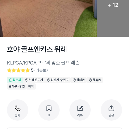
+ 12
호야 골프앤키즈 위례
KLPGA/KPGA 프로의 맞춤 골프 레슨
5
리뷰보기
‧
앱문의
위례신도시
성남시 수정구
위례동
창곡동
유치부-성인
체육
전화
8
리뷰
공유