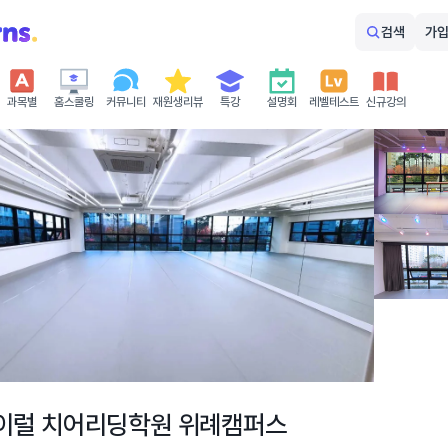
검색
가입
과목별
홈스쿨링
커뮤니티
재원생리뷰
특강
설명회
레벨테스트
신규강의
이럴 치어리딩학원 위례캠퍼스