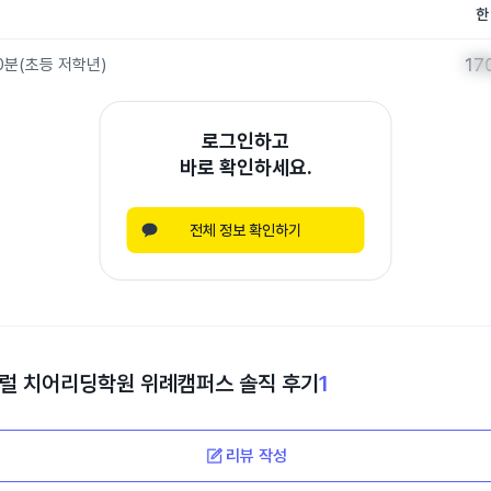
한
0분
(
초등 저학년
)
17
17
로그인하고
바로 확인하세요.
전체 정보 확인하기
럴 치어리딩학원 위례캠퍼스
솔직 후기
1
리뷰 작성