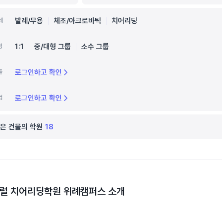
발레/무용
체조/아크로바틱
치어리딩
세
1:1
중/대형 그룹
소수 그룹
형
로그인하고 확인
틀
로그인하고 확인
업
은 건물의 학원
18
럴 치어리딩학원 위례캠퍼스
소개