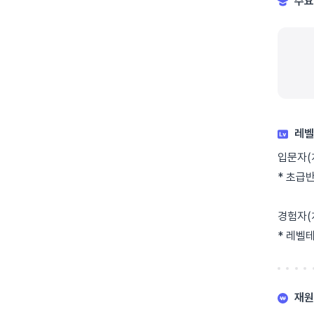
주요
레벨
입문자(
* 초급
경험자(
* 레벨
재원