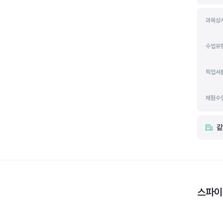
과목상
수업유
픽업셔
체험수
같
스파이