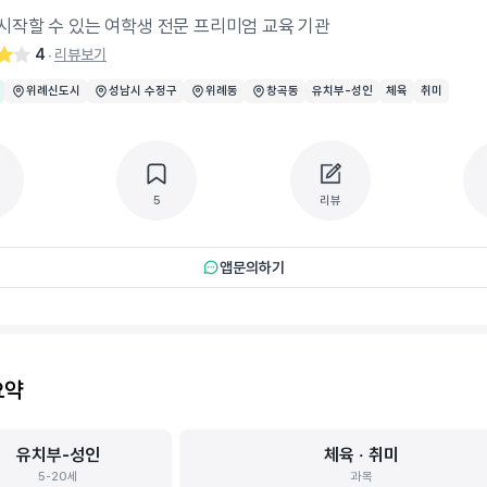
시작할 수 있는 여학생 전문 프리미엄 교육 기관
4
리뷰보기
‧
위례신도시
성남시 수정구
위례동
창곡동
유치부-성인
체육
취미
5
리뷰
앱문의하기
요약
유치부-성인
체육 ‧ 취미
5-20세
과목