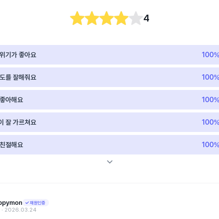
4
분위기가 좋아요
100
지도를 잘해줘요
100
 좋아해요
100
이 잘 가르쳐요
100
 친절해요
100
ppymon
재원인증
‧ 2026.03.24