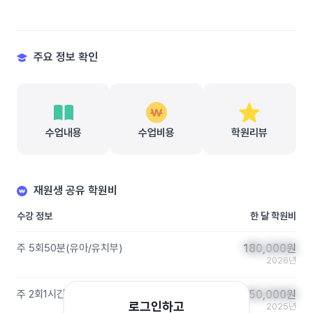
주요 정보 확인
수업내용
수업비용
학원리뷰
재원생 공유 학원비
수강 정보
한 달 학원비
주 5회
50분
(
유아/유치부
)
180,000
180,000
원
원
2026년
주 2회
1시간
(
유아/유치부
)
150,000
150,000
원
원
로그인하고
2025년