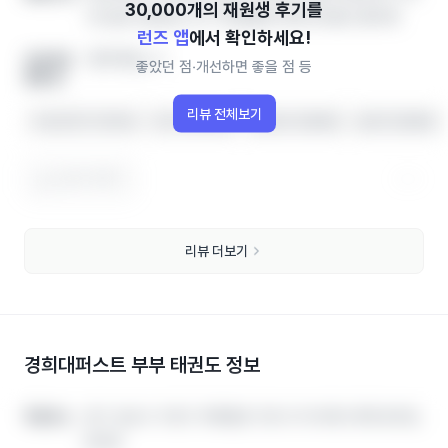
테 정보 한번에, 인기 학원랭킹 확인하세요! 영어학
런즈 앱
에서 확인하세요!
영어학원, 수
개선하면
좋았던 점‧개선하면 좋을 점 등
좋을 점
리뷰 전체보기
수업 분위기가 좋아요
아이가 좋아해요
선생님이 친절해요
상담이 친절해요
도움이 됐어요
리뷰 더보기
경희대퍼스트 부부 태권도
정보
경기 성남시 수정구 위례동로 135-6 이너매스위례 601호,
경기 성남시 수정구 위례동로 135-6 이너매스위례 601호,
학원주소
학원주소
602호
602호