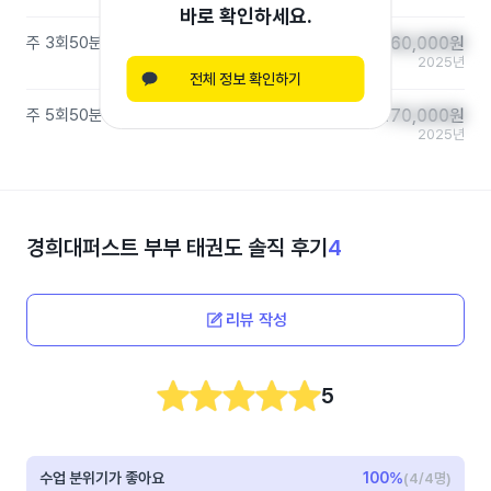
바로 확인하세요.
주 3회
50분
(
초등 저학년
)
160,000
160,000
원
원
2025년
전체 정보 확인하기
주 5회
50분
(
유아/유치부
)
170,000
170,000
원
원
2025년
경희대퍼스트 부부 태권도
솔직 후기
4
리뷰 작성
5
수업 분위기가 좋아요
100
%
(4/4명)