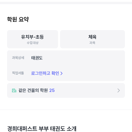
학원 요약
유치부-초등
체육
수업대상
과목
태권도
과목상세
로그인하고 확인
픽업셔틀
같은 건물의 학원
25
경희대퍼스트 부부 태권도
소개