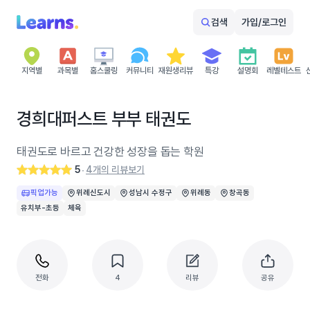
검색
가입/로그인
지역별
과목별
홈스쿨링
커뮤니티
재원생리뷰
특강
설명회
레벨테스트
경희대퍼스트 부부 태권도
태권도로 바르고 건강한 성장을 돕는 학원
5
4개의 리뷰보기
‧
픽업가능
위례신도시
성남시 수정구
위례동
창곡동
유치부-초등
체육
전화
4
리뷰
공유