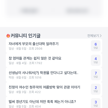
빠른 길찾기
빠른 길찾기
지도에서 보기
지도에서 보기
커뮤니티 인기글
전체보기
자녀에게 부모의 출신대학 알려주기
6
댓글
일상 ‧ 8월 5일 ‧ 조회 2506
참 엄마들 관계는 쉽지 않은 것 같아요
4
댓글
일상 ‧ 8월 4일 ‧ 조회 1792
선생님이 사나워서(?) 학원을 안다니고 싶다는데..
7
댓글
학원 ‧ 8월 6일 ‧ 조회 1016
친정이 여수인 청주댁의 여름방학 맞이 관광 이야기
2
댓글
일상 ‧ 8월 3일 ‧ 조회 422
벌써 갱년기도 아닌데 저만 푹푹 찌는거 아니죠?
3
댓글
일상 ‧ 8월 5일 ‧ 조회 404