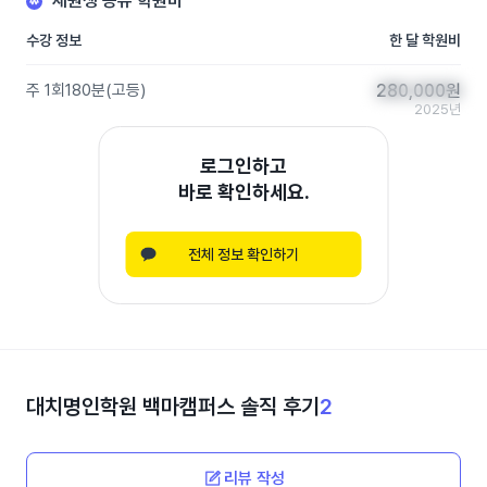
재원생 공유 학원비
수강 정보
한 달 학원비
주 1회
180분
(
고등
)
280,000
280,000
원
원
2025년
로그인하고
바로 확인하세요.
전체 정보 확인하기
대치명인학원 백마캠퍼스
솔직 후기
2
리뷰 작성