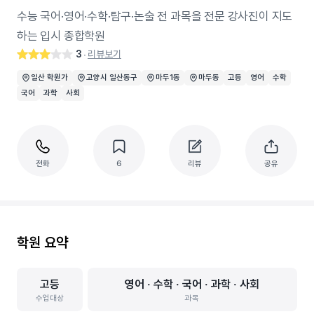
수능 국어·영어·수학·탐구·논술 전 과목을 전문 강사진이 지도
하는 입시 종합학원
3
리뷰보기
‧
일산 학원가
고양시 일산동구
마두1동
마두동
고등
영어
수학
국어
과학
사회
전화
6
리뷰
공유
학원 요약
고등
영어 ‧ 수학 ‧ 국어 ‧ 과학 ‧ 사회
수업대상
과목