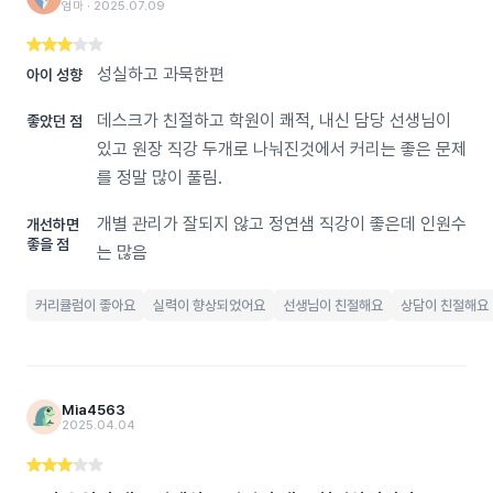
엄마 ‧ 2025.07.09
성실하고 과묵한편
아이 성향
데스크가 친절하고 학원이 쾌적, 내신 담당 선생님이
좋았던 점
있고 원장 직강 두개로 나눠진것에서 커리는 좋은 문제
를 정말 많이 풀림.
개별 관리가 잘되지 않고 정연샘 직강이 좋은데 인원수
개선하면
좋을 점
는 많음
커리큘럼이 좋아요
실력이 향상되었어요
선생님이 친절해요
상담이 친절해요
Mia4563
2025.04.04