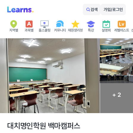
검색
가입/로그인
지역별
과목별
홈스쿨링
커뮤니티
재원생리뷰
특강
설명회
레벨테스트
+ 2
대치명인학원 백마캠퍼스