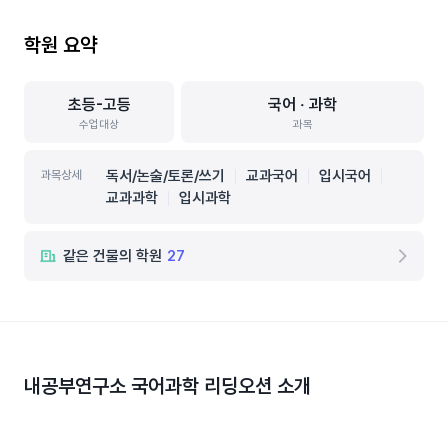
학원 요약
초등-고등
국어 ‧ 과학
수업대상
과목
독서/논술/토론/쓰기
교과국어
입시국어
과목상세
교과과학
입시과학
같은 건물의 학원
27
내공부연구소 국어과학 리딩오션
소개