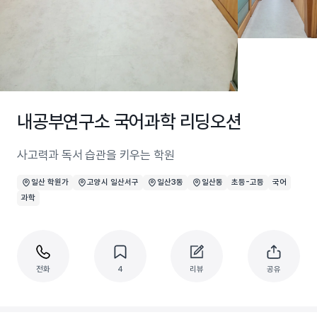
내공부연구소 국어과학 리딩오션
사고력과 독서 습관을 키우는 학원
일산 학원가
고양시 일산서구
일산3동
일산동
초등-고등
국어
과학
전화
4
리뷰
공유