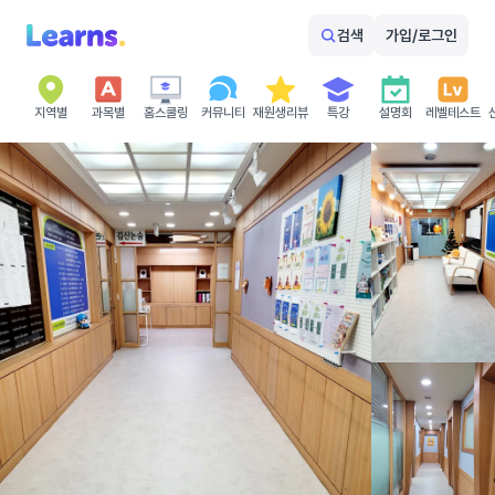
검색
가입/로그인
지역별
과목별
홈스쿨링
커뮤니티
재원생리뷰
특강
설명회
레벨테스트