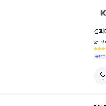
경희
요일별 
픽업가
전화