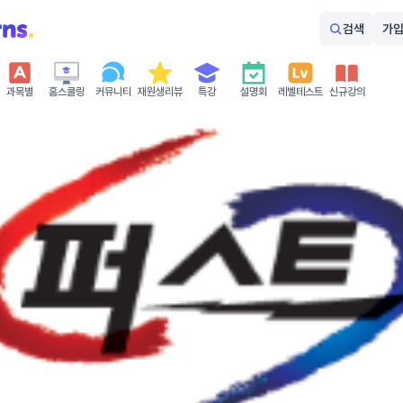
검색
가입
과목별
홈스쿨링
커뮤니티
재원생리뷰
특강
설명회
레벨테스트
신규강의