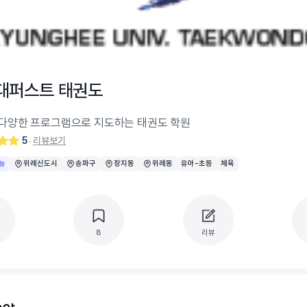
대퍼스트 태권도
다양한 프로그램으로 지도하는 태권도 학원
5
리뷰보기
‧
능
위례신도시
송파구
장지동
위례동
유아-초등
체육
8
리뷰