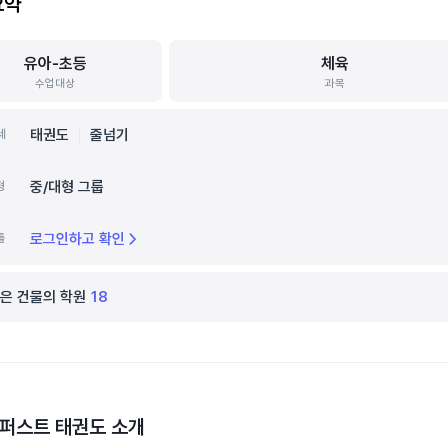
요약
유아-초등
체육
수업대상
과목
태권도
줄넘기
세
중/대형 그룹
형
로그인하고 확인
틀
은 건물의 학원
18
퍼스트 태권도
소개