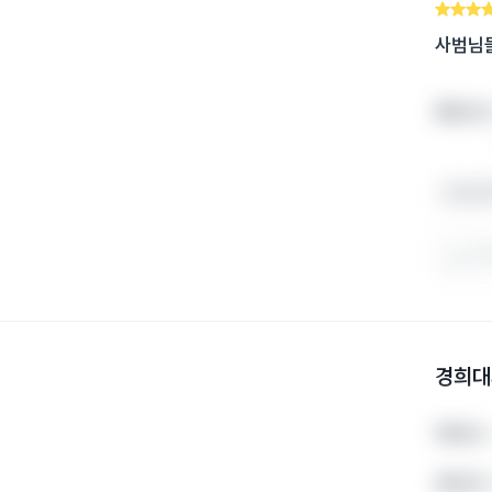
사범님들
좋았던 점
수업 분
도움
경희대
학원주소
학원주소
운영시간
운영시간