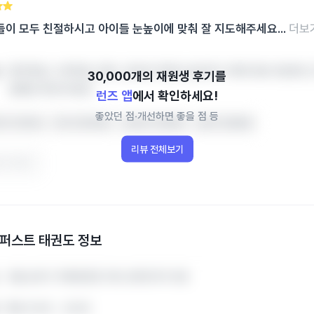
이 모두 친절하시고 아이들 눈높이에 맞춰 잘 지도해주세요...
더보
영어학원, 수학학원, 영유, 공부방 학원비‧솔직후기‧레테 정보 한번에, 
원랭킹 확인하세요!
런즈 앱
에서 확인하세요!
좋았던 점‧개선하면 좋을 점 등
위기가 좋아요
아이가 좋아해요
선생님이 친절해요
상담이 친절해요
리뷰 전체보기
이 됐어요
퍼스트 태권도
정보
서울 송파구 위례광장로 199 성희프라자 5층
서울 송파구 위례광장로 199 성희프라자 5층
평일 12:00 ~ 22:00
평일 12:00 ~ 22:00