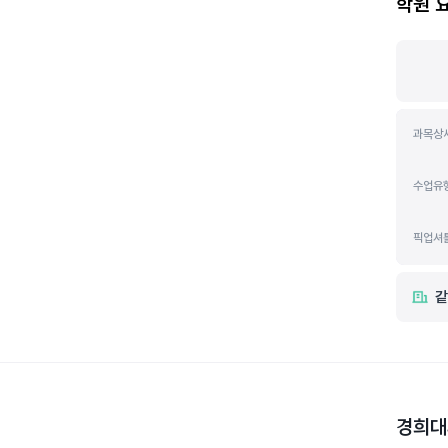
학원 
과목상
수업유
픽업셔
같
경희대