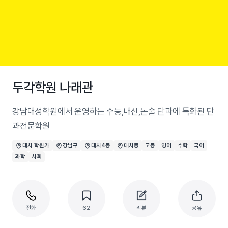
두각학원 나래관
강남대성학원에서 운영하는 수능,내신,논술 단과에 특화된 단
과전문학원
대치 학원가
강남구
대치4동
대치동
고등
영어
수학
국어
과학
사회
전화
62
리뷰
공유