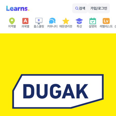
검색
가입/로그인
지역별
과목별
홈스쿨링
커뮤니티
재원생리뷰
특강
설명회
레벨테스트