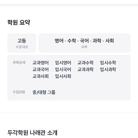
학원 요약
고등
영어 ‧ 수학 ‧ 국어 ‧ 과학 ‧ 사회
수업대상
과목
교과영어
입시영어
교과수학
입시수학
과목상세
교과국어
입시국어
교과과학
입시과학
교과사회
입시사회
중/대형 그룹
수업유형
두각학원 나래관
소개