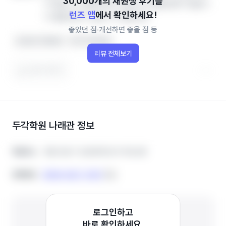
이 없습니다.열람권한이 없습니다.열람권한이 없습니
런즈 앱
에서 확인하세요!
다.열람권한이 없습니다.열람권한
좋았던 점‧개선하면 좋을 점 등
선생님이 친절해요
아이가 좋아해요
리뷰 전체보기
도움이 됐어요
두각학원 나래관
정보
서울 강남구 삼성로61길 16 1층,2층
서울 강남구 삼성로61길 16 1층,2층
학원주소
학원주소
0508-0327-1397
0508-0327-1397
전화번호
전화번호
복사
복사
로그인하고
바로 확인하세요.