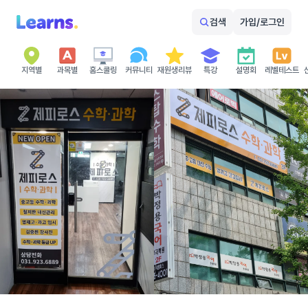
검색
가입/로그인
지역별
과목별
홈스쿨링
커뮤니티
재원생리뷰
특강
설명회
레벨테스트