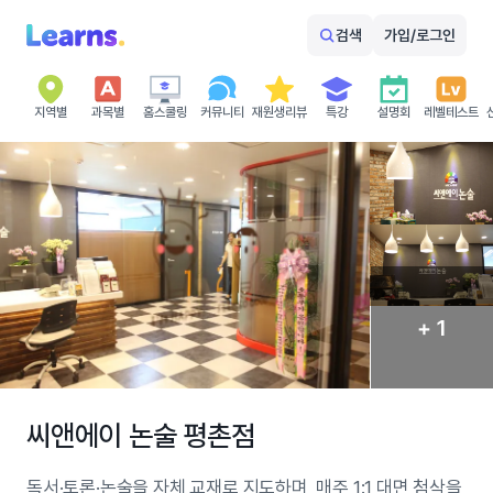
검색
가입/로그인
지역별
과목별
홈스쿨링
커뮤니티
재원생리뷰
특강
설명회
레벨테스트
+ 1
씨앤에이 논술 평촌점
독서·토론·논술을 자체 교재로 지도하며, 매주 1:1 대면 첨삭을