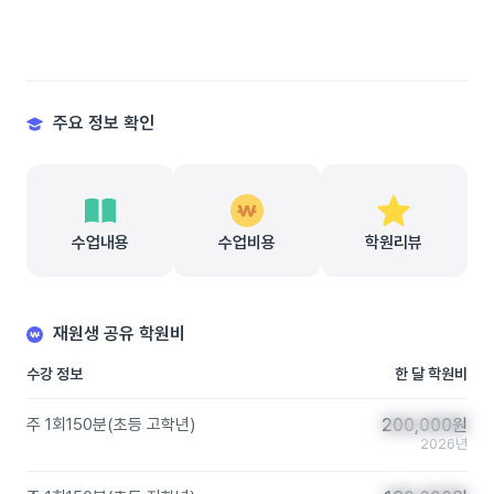
주요 정보 확인
수업내용
수업비용
학원리뷰
재원생 공유 학원비
수강 정보
한 달 학원비
주 1회
150분
(
초등 고학년
)
200,000
200,000
원
원
2026년