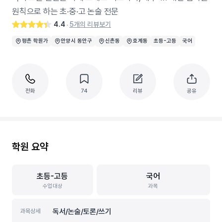
원칙으로 하는 초·중·고 논술 전문
4.4
5개의 리뷰보기
‧
평촌 학원가
안양시 동안구
신촌동
호계동
초등-고등
국어
전화
74
리뷰
공유
학원 요약
초등-고등
국어
수업대상
과목
독서/논술/토론/쓰기
과목상세