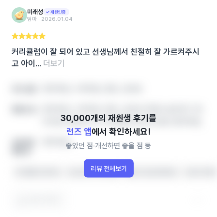
미래성
재원인증
엄마 ‧ 2026.01.04
커리큘럼이 잘 되어 있고 선생님께서 친절히 잘 가르켜주시
고 아이...
더보기
영어학원, 수학학원, 영유, 공부방
아이 성향
영어학원, 수학학원, 영유, 공부방 학원비‧솔직후기‧레
좋았던 점
테 정보 한번에, 인기 학원랭킹 확인하세요! 영어학원,
런즈 앱
에서 확인하세요!
영어학원,
개선하면
좋았던 점‧개선하면 좋을 점 등
좋을 점
리뷰 전체보기
커리큘럼이 좋아요
수업 분위기가 좋아요
개별 지도를 잘해줘요
수업이 체계
도움이 됐어요