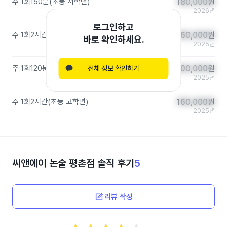
주 1회
150분
(
초등 저학년
)
180,000
180,000
원
원
2026년
로그인하고
주 1회
2시간
(
초등 고학년
)
160,000
160,000
원
원
바로 확인하세요.
2025년
주 1회
120분
(
초등 고학년
)
200,000
200,000
원
원
전체 정보 확인하기
2025년
주 1회
2시간
(
초등 고학년
)
160,000
160,000
원
원
2025년
씨앤에이 논술 평촌점
솔직 후기
5
리뷰 작성